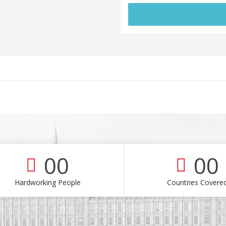
00
00
Hardworking People
Countries Covere