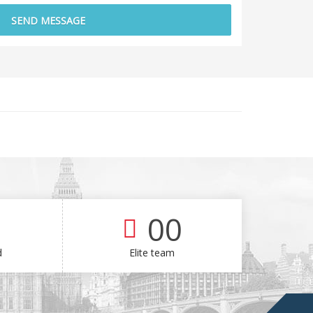
00
d
Elite team