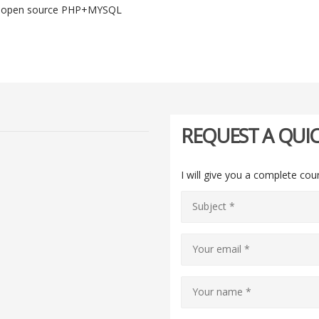
ee open source PHP+MYSQL
REQUEST A QUI
I will give you a complete cou