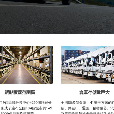
網點覆蓋范圍廣
倉庫存儲量巨大
19個區域分撥中心和50個終端分
全國80多個倉庫，41萬平方米的
形成了遍布全國104個城市的149
積。并在IT、通訊、精密儀器、
3229個縣市物流覆蓋。
及電商物流領域處于行業領先地