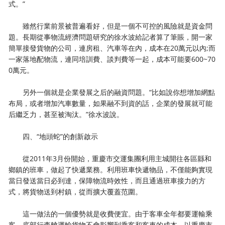
式。”
雖然行業前景被普遍看好，但是一個不可控的風險就是資金問
題。長期從事物流經濟問題研究的徐水波給記者算了筆賬，開一家
簡單接發貨物的公司，連房租、汽車等在內，成本在20萬元以內;而
一家落地配物流，連同培訓費、談判費等一起，成本可能要600~70
0萬元。
另外一個就是企業發展之后的融資問題。“比如說你想增加網點
布局，或者增加汽車數量，如果融不到資的話，企業的發展就可能
后繼乏力，甚至被淘汰。”徐水波說。
四、“地頭蛇”的創新啟示
從2011年3月份開始，重慶市交運集團利用主城開往各區縣和
鄉鎮的班車，做起了快遞業務。利用班車快遞物品，不僅能夠實現
當日發送當日必到達，保障物流時效性，而且通過班車接力的方
式，將貨物送到村鎮，從而擴大覆蓋范圍。
這一做法的一個優勢就是收費便宜。由于客車全年都要運輸乘
客，底部行李艙運輸貨物不會影響到乘客和客車的成本。以重慶市