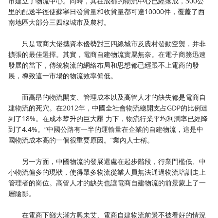
市建立了物流中心。同時，其在成都的物流中心已經落成，300公
里的配送半徑使蘇寧日發貨量和收貨量都可達10000件，覆蓋了西
南地區大部分三四線城市及農村。
只是電商大佬攜資本優勢對三四線城市及農村發動空襲，并非
擴張的最佳選擇。其實，電商自建物流實屬無奈。在電子商務迅速
發展的當下，傳統物流的網絡布局和思想都已經跟不上電商的發
展，導致這一市場的物流效率偏低。
而高昂的物流開支、管理成本以及高管人才的缺失都是電商自
建物流的死穴。在2012年，中國全社會物流總開支占GDP的比例達
到了18%。在成本攀升的巨大壓 力下，物流行業平均利潤率已經降
到了4.4%。“中國公路有一半的運輸量在企業的自建物流，這是中
國物流成本高的一個很重要原因。”業內人士稱。
另一方面，中國物流的發展還處在起步階段，行業門檻低、中
小物流偏多的現狀，使得眾多物流從業人員無法通過物流培訓走上
管理者的崗位。高管人才的缺失也讓電商自建物流的前景蒙上了一
層陰影。
在電商下鄉大潮方興未艾、電商自建物流前景不被看好的情況