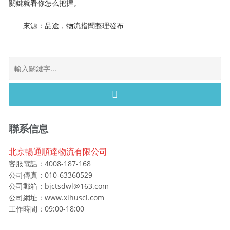
關鍵就看你怎么把握。
來源：品途，物流指聞整理發布
S
e
a
r
c
h
聯系信息
f
o
北京暢通順達物流有限公司
r
客服電話：4008-187-168
:
公司傳真：010-63360529
公司郵箱：bjctsdwl@163.com
公司網址：www.xihuscl.com
工作時間：09:00-18:00