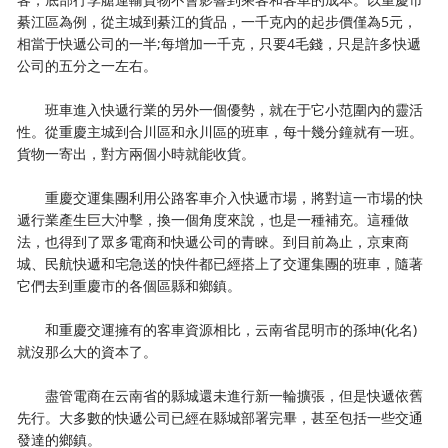
綦江區為例，從主城到綦江的貨品，一千克內的起步價僅為5元，
相當于快遞公司的一半;每增加一千克，只要4毛錢，只是許多快遞
公司的五分之一左右。
班車進入快遞行業的另外一個優勢，就在于它小范圍內的靈活
性。從重慶主城到合川區和永川區的班車，每十幾分鐘就有一班。
貨物一寄出，對方兩個小時就能收貨。
重慶交運集團利用公路客車介入快遞市場，將對這一市場的快
遞行業產生巨大沖擊，換一個角度來說，也是一種補充。這種做
法，也得到了眾多電商和快遞公司的青睞。到目前為止，京東商
城、民航快遞和宅急送的快件都已經搭上了交運集團的班車，隨著
它們去到重慶市的各個區縣和鄉鎮。
和重慶交運擁有的客車資源相比，云南省昆明市的孫坤(化名)
就沒那么大的資本了。
盡管電商在云南省的縣城還未進行新一輪擴張，但是快遞依舊
先行。大多數的快遞公司已經在縣城部署完畢，甚至包括一些交通
發達的鄉鎮。