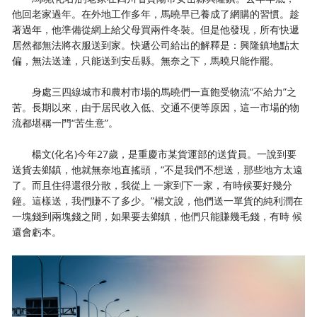
他回老家過年。在外地工作多年，馬曉早已養成了網購的習慣。趁
著過年，他準備從網上給父母買兩件冬裝。但是他發現，所有快遞
居然都無法將衣服送到家。快遞公司給出的解釋是：興隆鎮地點太
偏，無法送達，只能送到安岳縣。無奈之下，馬曉只能作罷。
身處三四線城市和農村市場的馬曉們一直飽受物流“不給力”之
苦。長期以來，由于居民收入低、交通不便等原因，這一市場的物
流都堪稱一門“苦生意”。
楊文(化名)今年27歲，是重慶市某貨運部的送貨員。一說到要
送貨去鄉鎮，他就無奈地直搖頭，“不是我們不想送，那些地方太遠
了。而且住得還很分散，我從上 一家到下一家，有時候要好幾分
鐘。這樣送，我們賺不了多少。”楊文說，他們送一單貨的純利潤在
一塊錢到兩塊錢之間，如果要去鄉鎮，他們只能賺幾毛錢，有時 候
還會虧本。