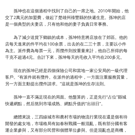
孫坤也在這個過程中找到了自己的一席之地。2010年開始，他
交了2萬元的加盟費，做起了楚雄州祿豐縣的快遞生意。孫坤的店
是一個典型的夫妻店，只有他和他的妻子負責日常事務。
為了減少送貨下鄉鎮的成本，孫坤特意將店放在了郊區。他的
店每天進來的件平均在100余票，出去的在二三十票，主要以小件
為主。派件費為每票一元，而攬件則按重量來計，他自己所得的每
千克不超過4元。合計下來，孫坤每天的毛收入平均在200多元。
現在的孫坤已經是四個保險公司和當地一家公安局的一級代理
客戶。“有派件就有攬件。在派件的過程中，一方面注重服務質量，
另一方面主動提出攬件請求。”這就是孫坤的生存法則。
孫坤一直不滿足現在的局面。他盤算的，正是先行“占位”縣城
快遞網點，然后熬到市場成熟、網點升值的“出頭日”。
總體來說，三四線城市和農村市場的物流行業現在還是個有待
開發的處女地，市場格局有如春秋戰國一般混亂，既有部分國有客
運企業參與，又有部分民營和個體單位參與。但是混亂也是商機，