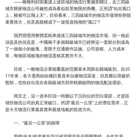
——種種利好因素讓上述區域的物流行業備受關注，去三四線
城市辦家物流公司儼然成為看似前景無限的商機。正所謂“站在風口
上，豬都可以飛上天”，目前看來，三四線城市的物流市場增長勢能
著實很大，但其真能構成下一波投資熱潮的“風口”?
我們習慣用整體蛋糕來描述三四線城市的物流市場。但一個必
須提及的信息是，中國兩千多個縣級城市已經將這一蛋糕分割成為
了一個個小的板塊，受限于交通硬件設施、公司規模、人力成本
等，每個區域板塊的物流蛋糕其實并不大。
目前，一般物流企業能覆蓋的范圍基本局限在縣城級別。自20
11年來，各大電商紛紛攜巨量資本自建物流渠道，但其難以突破的
瓶頸，也恰好出現在各縣級城市與所轄鄉鎮間的物流配送環節。
簡言之，這一資本巨頭一時難以下沉到位的空白環節，才是區
域性物流公司的真正突破口。所謂“最后一公里”上的潛在需求，正
是今天物流行業最真實和最接地氣的投資方向。
一、“最后一公里”的路障
馬曉(化名)的老家在四川省資陽市安岳縣興隆鎮。去年年底，