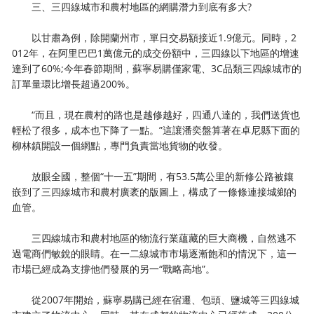
三、三四線城市和農村地區的網購潛力到底有多大?
以甘肅為例，除開蘭州市，單日交易額接近1.9億元。同時，2
012年，在阿里巴巴1萬億元的成交份額中，三四線以下地區的增速
達到了60%;今年春節期間，蘇寧易購僅家電、3C品類三四線城市的
訂單量環比增長超過200%。
“而且，現在農村的路也是越修越好，四通八達的，我們送貨也
輕松了很多，成本也下降了一點。”這讓潘奕盤算著在卓尼縣下面的
柳林鎮開設一個網點，專門負責當地貨物的收發。
放眼全國，整個“十一五”期間，有53.5萬公里的新修公路被鑲
嵌到了三四線城市和農村廣袤的版圖上，構成了一條條連接城鄉的
血管。
三四線城市和農村地區的物流行業蘊藏的巨大商機，自然逃不
過電商們敏銳的眼睛。在一二線城市市場逐漸飽和的情況下，這一
市場已經成為支撐他們發展的另一“戰略高地”。
從2007年開始，蘇寧易購已經在宿遷、包頭、鹽城等三四線城