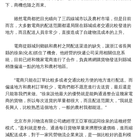
下，商機也隨之而來。
雖然電商都把目光瞄向了三四線城市以及農村市場，但是目前
而言，大多數電商的配送范圍都還局限在縣城或者交通比較發達的
地方，而且配送人員非常少，直接造成了自建物流成本的上升。
電商從縣城到鄉鎮和農村之間配送渠道的缺失，讓浙江省長興
縣的徐泉(化名)抓住了機會。他經營的快遞公司采用相關信息系
統，目前已經和幾家電商進行了合作，負責將網購貨物發送到縣城
稍微偏遠一點的地方和農村地區。
“電商只能在訂單比較多或者交通比較方便的地方進行配送。而
偏遠地方和農村訂單較少，電商們都不愿意進行去送貨，最后還是
只能靠我們來做。”徐泉說他最大的優勢就是能夠通過整合這幾家電
商的貨物，所以每次送貨的單量都很大，而且配送范圍大，“我就是
長興人，比較熟悉這個地方，一般的農村我都能送。”
北京市井川物流有限公司總經理王亞軍很認同徐泉的這種經營
模式，“盈利就是整合。通過每日貨物單量來擠壓快遞價格，進而縮
減配送成本，對于一家民營物流企業來說，是一個比較好的盈利模