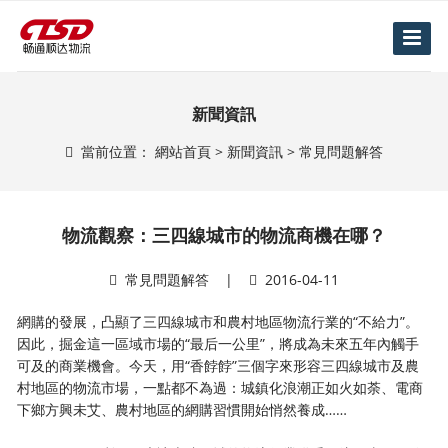
新聞資訊
當前位置：
網站首頁
>
新聞資訊
>
常見問題解答
物流觀察：三四線城市的物流商機在哪？
常見問題解答
|
2016-04-11
網購的發展，凸顯了三四線城市和農村地區物流行業的“不給力”。
因此，掘金這一區域市場的“最后一公里”，將成為未來五年內觸手
可及的商業機會。今天，用“香餑餑”三個字來形容三四線城市及農
村地區的物流市場，一點都不為過：城鎮化浪潮正如火如荼、電商
下鄉方興未艾、農村地區的網購習慣開始悄然養成……