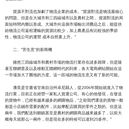
貨源不對流也加劇了物流企業的成本。“貨源對流是物流最核心
的問題。但是在大城市和三四線城市以及農村之間， 貨源對流的局
面短時間內難以形成。大城市向這個市場輸出消費品之后，能提供
給物流公司返程運輸的貨源比較少，加上農產品有比較強的季節
性，物流公司的運營 成本自然要上升。”
二、“苦生意”的新商機
雖然三四線城市和農村市場的物流行業存在諸多路障，但是隨
著互聯網普及以及移動互聯網時代的到來，各大電商網站開始在這
一市場加大了圈地的力度。這一區域的物流生意又有了新的可能。
潘奕是甘肅省甘南自治州卓尼縣人，從2006年開始就進入了物
流行業，目前正在經營一家私人貨運公司。有心的他發現，在發送
的貨物中，已經有越來越多的網購物品，“之前我們運送的貨物一般
都是小店鋪所需要的配件，比如摩配店購買的零件之類的。但是這
兩年，我們配送到鄉鎮甚至是農村的網購商品越來越多了，以前大
概每天就那么一兩件，但是現在多的時候可以達到20多件。”