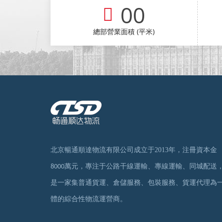
00
總部營業面積 (平米)
北京暢通順達物流有限公司成立于
2013
年，注冊資本金
萬元，專注于公路干線運輸、專線運輸、同城配送
8000
是一家集普通貨運、倉儲服務、包裝服務、貨運代理為
體的綜合性物流運營商。