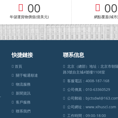
00
00
年儲運貨物價值(億美元)
網點覆蓋(城市
快捷鏈接
聯系信息
首頁
北京（總部）地址：北京市朝
路3號自主城4號樓1108室
關于暢通順達
客服電話：4008-187-168
物流服務
，
公司傳真：010-63360529
新聞資訊
一
公司郵箱：bjctsdwl@163.co
客戶服務
公司網址：www.xihuscl.com
聯系我們
工作時間：09:00-18:00