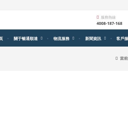
服務熱線
4008-187-168
頁
關于暢通順達
物流服務
新聞資訊
客戶
當