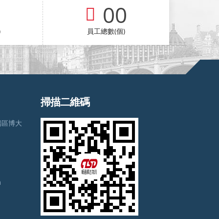
00
)
員工總數(個)
掃描二維碼
陽區博大
m