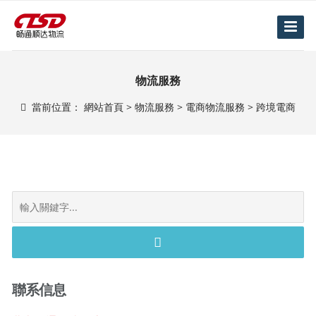
物流服務
當前位置：
網站首頁
>
物流服務
>
電商物流服務
>
跨境電商
S
e
a
r
c
h
聯系信息
f
o