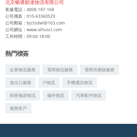
北京暢通順達物流有限公司
r
客服電話：4008-187-168
:
公司傳真：010-63360529
公司郵箱：bjctsdwl@163.com
公司網址：www.xihuscl.com
工作時間：09:00-18:00
熱門標簽
企業物流服務
電商物流服務
電商供應鏈服務
進出口服務
IT物流
手機通訊物流
精密儀器物流
備件物流
汽車配件物流
服務客戶