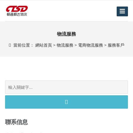
物流服務
當前位置：
網站首頁
>
物流服務
>
電商物流服務
>
服務客戶
S
e
a
r
c
h
聯系信息
f
o