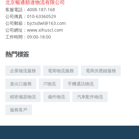
北京暢通順達物流有限公司
r
客服電話：4008-187-168
:
公司傳真：010-63360529
公司郵箱：bjctsdwl@163.com
公司網址：www.xihuscl.com
工作時間：09:00-18:00
熱門標簽
企業物流服務
電商物流服務
電商供應鏈服務
進出口服務
IT物流
手機通訊物流
精密儀器物流
備件物流
汽車配件物流
服務客戶