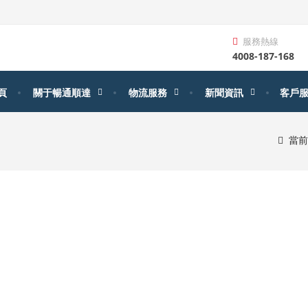
服務熱線
4008-187-168
頁
關于暢通順達
物流服務
新聞資訊
客戶
當