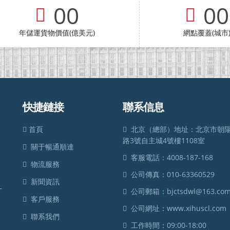
00
00
年儲運貨物價值(億美元)
網點覆蓋(城市
快捷鏈接
聯系信息
首頁
北京（總部）地址：北京市朝
路3號自主城4號樓1108室
關于暢通順達
客服電話：4008-187-168
物流服務
，
公司傳真：010-63360529
新聞資訊
一
公司郵箱：bjctsdwl@163.co
客戶服務
公司網址：www.xihuscl.com
聯系我們
工作時間：09:00-18:00