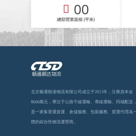
00
總部營業面積 (平米)
北京暢通順達物流有限公司成立于
2013
年，注冊資本金
萬元，專注于公路干線運輸、專線運輸、同城配送
8000
是一家集普通貨運、倉儲服務、包裝服務、貨運代理為
體的綜合性物流運營商。