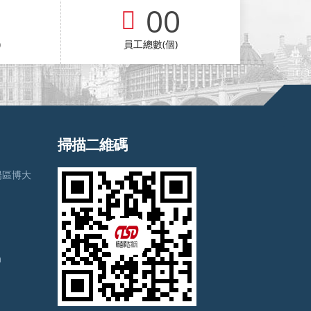
00
)
員工總數(個)
掃描二維碼
陽區博大
m