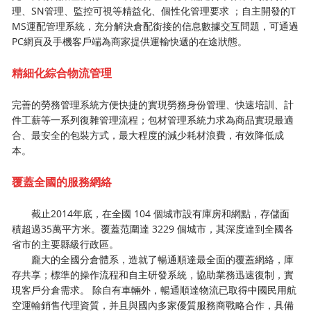
理、SN管理、監控可視等精益化、個性化管理要求 ；自主開發的T
MS運配管理系統，充分解決倉配銜接的信息數據交互問題，可通過
PC網頁及手機客戶端為商家提供運輸快遞的在途狀態。
精細化綜合物流管理
完善的勞務管理系統方便快捷的實現勞務身份管理、快速培訓、計
件工薪等一系列復雜管理流程；包材管理系統力求為商品實現最適
合、最安全的包裝方式，最大程度的減少耗材浪費，有效降低成
本。
覆蓋全國的服務網絡
截止2014年底，在全國 104 個城市設有庫房和網點，存儲面
積超過35萬平方米。覆蓋范圍達 3229 個城市，其深度達到全國各
省市的主要縣級行政區。
龐大的全國分倉體系，造就了暢通順達最全面的覆蓋網絡，庫
存共享；標準的操作流程和自主研發系統，協助業務迅速復制，實
現客戶分倉需求。 除自有車輛外，暢通順達物流已取得中國民用航
空運輸銷售代理資質，并且與國內多家優質服務商戰略合作，具備