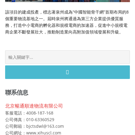
該項目的建成投產，標志著泉州成為“中國智能骨干網”首期布局的8
個重要物流基地之一。屆時泉州將通過為第三方企業提供優質服
務，打造中小電商的孵化器和規模電商的加速器，促進中小規模電
商企業不斷發展壯大，推動制造業向高附加值領域發展和升級。
S
e
a
r
c
h
聯系信息
f
o
北京暢通順達物流有限公司
r
客服電話：4008-187-168
:
公司傳真：010-63360529
公司郵箱：bjctsdwl@163.com
公司網址：www.xihuscl.com