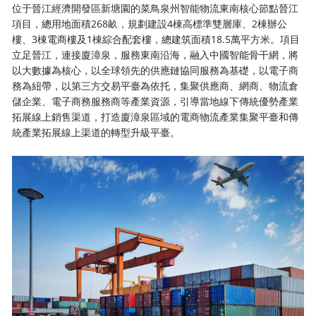
位于晉江經濟開發區新塘園的菜鳥泉州智能物流東南核心節點晉江
項目，總用地面積268畝，規劃建設4棟高標準雙層庫、2棟辦公
樓、3棟電商樓及1棟綜合配套樓，總建筑面積18.5萬平方米。項目
立足晉江，連接廈漳泉，服務東南沿海，融入中國智能骨干網，將
以大數據為核心，以全球領先的供應鏈協同服務為基礎，以電子商
務為紐帶，以第三方交易平臺為依托，集聚供應商、網商、物流倉
儲企業、電子商務服務商等產業資源，引導當地線下傳統優勢產業
拓展線上銷售渠道，打造廈漳泉區域的電商物流產業集聚平臺和傳
統產業拓展線上渠道的轉型升級平臺。